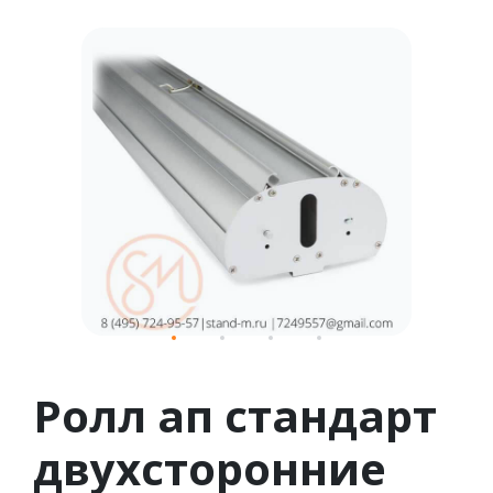
1
2
3
4
Ролл ап стандарт
двухсторонние