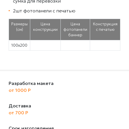
сумка для перевозки
2шт фотопанели с печатью
Размеры
Цена
Цена
Конструкция
(см)
конструкции
фотопанели
с печатью
баннер
100х200
Разработка макета
от 1000 Р
Доставка
от 700 Р
Срок изготовления