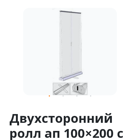
1
2
3
4
Двухсторонний
ролл ап 100×200 с