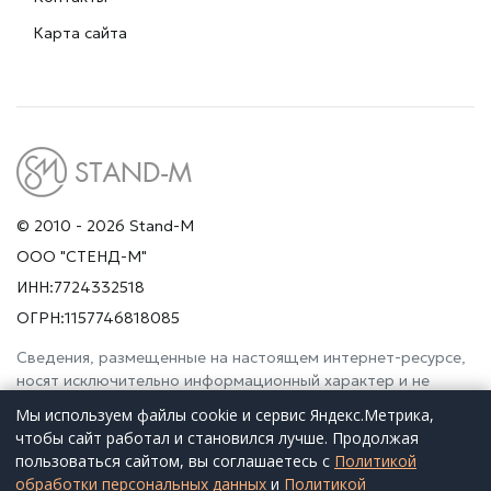
Карта сайта
© 2010 - 2026 Stand-M
ООО "СТЕНД-М"
ИНН:7724332518
ОГРН:1157746818085
Сведения, размещенные на настоящем интернет-ресурсе,
носят исключительно информационный характер и не
являются публичной офертой (ст. 437 Гражданского
Мы используем файлы cookie и сервис Яндекс.Метрика,
кодекса РФ). Просьба дополнительно уточнять указанные
чтобы сайт работал и становился лучше. Продолжая
данные по электронной почте или контактным телефонам.
пользоваться сайтом, вы соглашаетесь с
Политикой
обработки персональных данных
и
Политикой
Заказать расчет
Оставить заявку