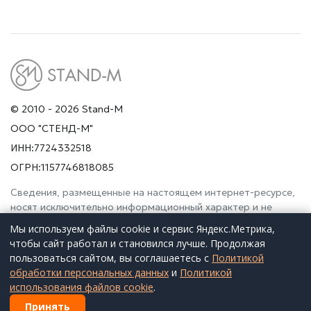
© 2010 - 2026 Stand-M
ООО "СТЕНД-М"
ИНН:7724332518
ОГРН:1157746818085
Сведения, размещенные на настоящем интернет-ресурсе,
носят исключительно информационный характер и не
являются публичной офертой (ст. 437 Гражданского
Мы используем файлы cookie и сервис Яндекс.Метрика,
кодекса РФ). Просьба дополнительно уточнять указанные
чтобы сайт работал и становился лучше. Продолжая
данные по электронной почте или контактным телефонам.
пользоваться сайтом, вы соглашаетесь с
Политикой
обработки персональных данных
и
Политикой
использования файлов cookie
.
Принять