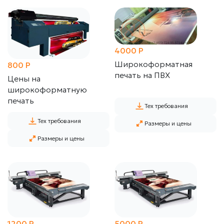
4000 P
от
Широкоформатная
800 P
1200
печать на ПВХ
Цены на
P
широкоформатную
печать
Широкоформатная
Тех требования
печать
Тех требования
УФ
Размеры и цены
на
Размеры и цены
баннере
1200 P
5000 P