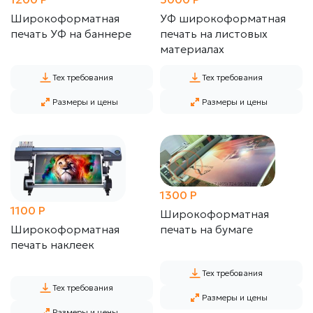
Широкоформатная
УФ широкоформатная
печать УФ на баннере
печать на листовых
материалах
от
Тех требования
Тех требования
5000
P
Размеры и цены
Размеры и цены
УФ
широкоформатная
печать
на
листовых
1300 P
материалах
1100 P
Широкоформатная
Широкоформатная
печать на бумаге
печать наклеек
Тех требования
Тех требования
Размеры и цены
Размеры и цены