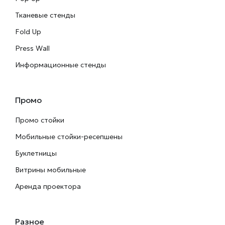
Тканевые стенды
от
Fold Up
1300
Press Wall
P
Информационные стенды
Широкоформатная
печать
на
Промо
бумаге
Промо стойки
1
Мобильные стойки-ресепшены
2
Буклетницы
3
Витрины мобильные
4
5
Аренда проектора
Разное