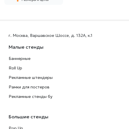
от
1100
г. Москва, Варшавское Шоссе, д. 132А, к.1
P
Малые стенды
Широкоформатная
печать
Баннерные
наклеек
Roll Up
Рекламные штендеры
Рамки для постеров
Рекламные стенды бу
Большие стенды
Pop Up