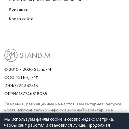
Контакты
Карта сайта
© 2010 - 2026 Stand-M
ООО "СТЕНД-М"
ИНН:7724332518
ОГРН:1157746818085
Сведения, размещенные на настоящем интернет-ресурсе,
носят исключительно информационный характер и не
являются публичной офертой (ст. 437 Гражданского
Мы используем файлы cookie и сервис Яндекс.Метрика,
кодекса РФ). Просьба дополнительно уточнять указанные
чтобы сайт работал и становился лучше. Продолжая
данные по электронной почте или контактным телефонам.