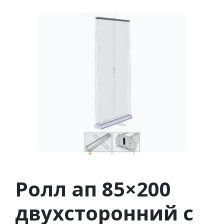
1
2
3
Ролл ап 85×200
двухсторонний с