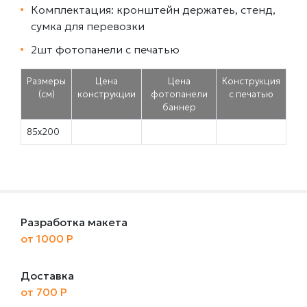
Комплектация: кронштейн держатеь, стенд,
сумка для перевозки
2шт фотопанели с печатью
Размеры
Цена
Цена
Конструкция
(см)
конструкции
фотопанели
с печатью
баннер
85х200
Разработка макета
от 1000 Р
Доставка
от 700 Р