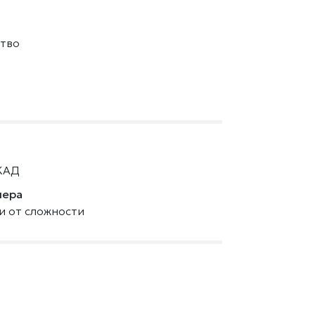
тво
КАД
нера
ти от сложности