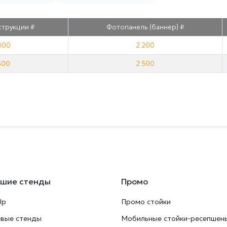
трукции ₽
Фотопанель
(баннер) ₽
000
2 200
500
2 500
ьшие стенды
Промо
Up
Промо стойки
евые стенды
Мобильные стойки-ресепшен