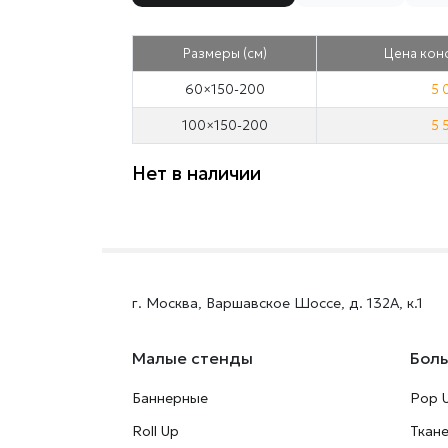
Размеры
(см)
Цена
конс
60×150-200
5 
100×150-200
5 
Нет в наличии
г. Москва, Варшавское Шоссе, д. 132А, к.1
Малые стенды
Бол
Баннерные
Pop 
Roll Up
Ткан