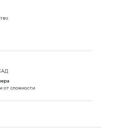
тво
КАД
нера
ти от сложности