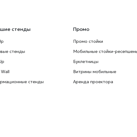
ьшие стенды
Промо
Up
Промо стойки
евые стенды
Мобильные стойки-ресепшен
Up
Буклетницы
 Wall
Витрины мобильные
рмационные стенды
Аренда проектора