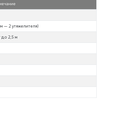
мечание
 м — 2 утяжелителя)
до 2,5 м