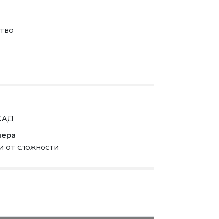
тво
КАД
нера
ти от сложности