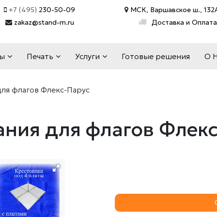
+7 (495)
230-50-09
МСК, Варшавское ш., 132А
zakaz@stand-m.ru
Доставка и Оплата
ды
Печать
Услуги
Готовые решения
О 
ля флагов Флекс-Парус
ния для флагов Флек