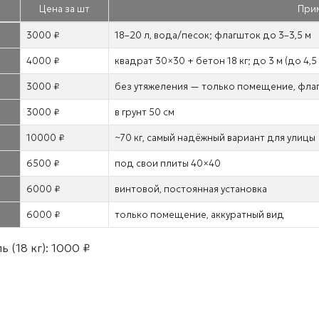
Цена за шт
При
3000 ₽
18–20 л, вода/песок; флагшток до 3–3,5 м
4000 ₽
квадрат 30×30 + бетон 18 кг; до 3 м (до 4,5
3000 ₽
без утяжеления — только помещение, флаг 
3000 ₽
в грунт 50 см
10000 ₽
~70 кг, самый надёжный вариант для улицы
6500 ₽
под свои плиты 40×40
6000 ₽
винтовой, постоянная установка
6000 ₽
только помещение, аккуратный вид
(18 кг): 1000 ₽