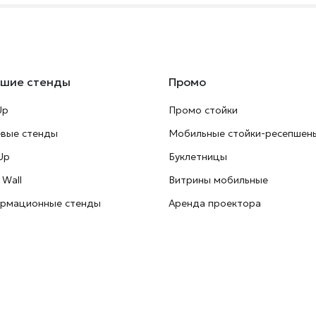
ьшие стенды
Промо
Up
Промо стойки
евые стенды
Мобильные стойки-ресепшен
Up
Буклетницы
 Wall
Витрины мобильные
рмационные стенды
Аренда проектора