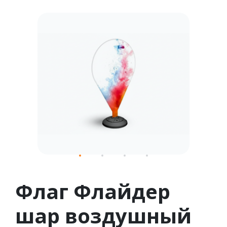
1
2
3
4
Флаг Флайдер
шар воздушный