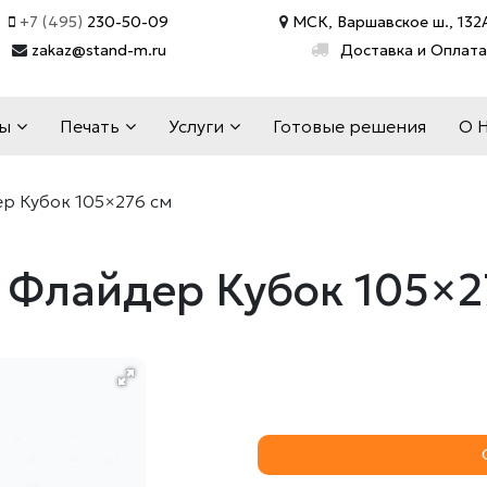
+7 (495)
230-50-09
МСК, Варшавское ш., 132А
zakaz@stand-m.ru
Доставка и Оплата
ды
Печать
Услуги
Готовые решения
О 
р Кубок 105×276 см
 Флайдер Кубок 105×2