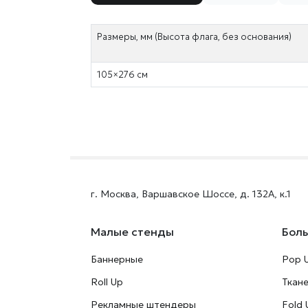
Размеры, мм (Высота флага, без основания)
105×276 см
г. Москва, Варшавское Шоссе, д. 132А, к.1
Малые стенды
Бол
Баннерные
Pop 
Roll Up
Ткан
Рекламные штендеры
Fold 