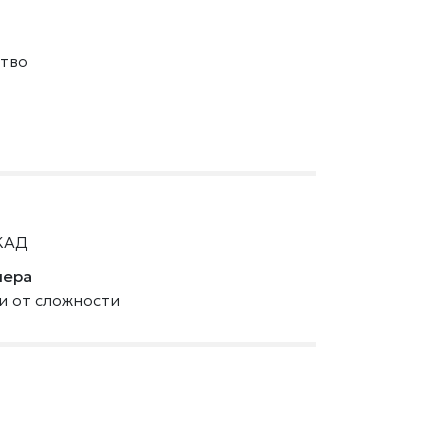
тво
КАД
нера
ти от сложности