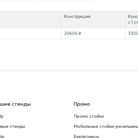
Конструкция
Конс
с 1 
20600 ₽
3300
ьшие стенды
Промо
Up
Промо стойки
евые стенды
Мобильные стойки-ресепшен
Up
Буклетницы