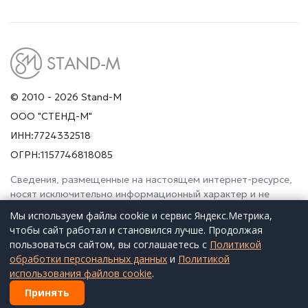
© 2010 - 2026 Stand-M
ООО "СТЕНД-М"
ИНН:7724332518
ОГРН:1157746818085
Сведения, размещенные на настоящем интернет-ресурсе,
носят исключительно информационный характер и не
являются публичной офертой (ст. 437 Гражданского
Мы используем файлы cookie и сервис Яндекс.Метрика,
кодекса РФ). Просьба дополнительно уточнять указанные
чтобы сайт работал и становился лучше. Продолжая
данные по электронной почте или контактным телефонам.
пользоваться сайтом, вы соглашаетесь с
Политикой
обработки персональных данных
и
Политикой
Заказать расчет
Оставить заявку
использования файлов cookie
.
Принять
Назад
Телефон
Контакты
Меню
Почта