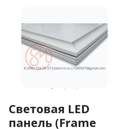
1
2
3
Световая LED
панель (Frame