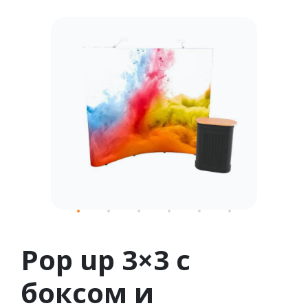
1
2
3
4
5
6
Pop up 3×3 с
боксом и