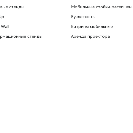
евые стенды
Мобильные стойки-ресепшен
Up
Буклетницы
 Wall
Витрины мобильные
рмационные стенды
Аренда проектора