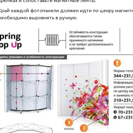
крючках и сопоставьте магнитные ленты.
Край каждой фотопанели должен идти по ценру магнит
необходимо выровнять в ручную.