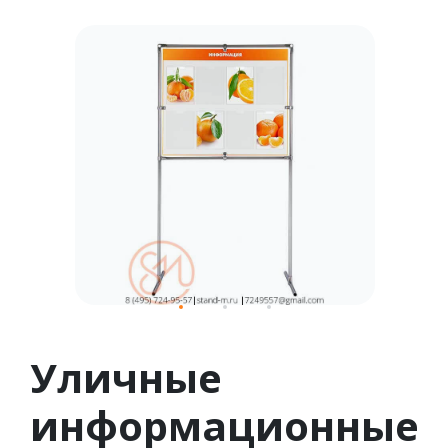
1
2
3
Уличные
информационные