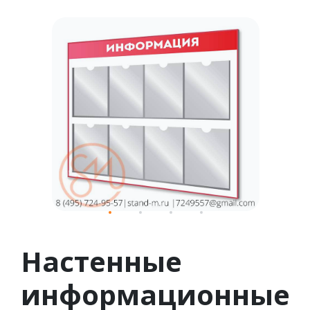
1
2
3
4
Настенные
информационные