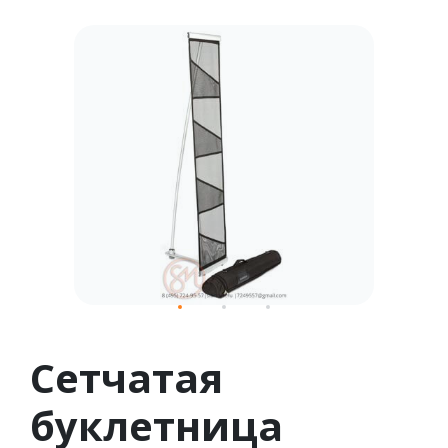
1
2
3
Сетчатая
буклетница