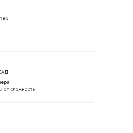
тво
КАД
нера
ти от сложности