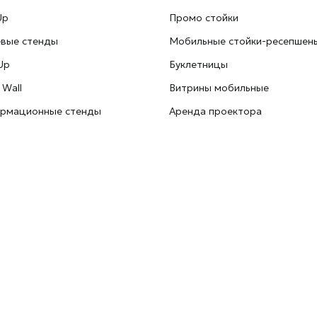
Up
Промо стойки
евые стенды
Мобильные стойки-ресепшен
Up
Буклетницы
 Wall
Витрины мобильные
рмационные стенды
Аренда проектора