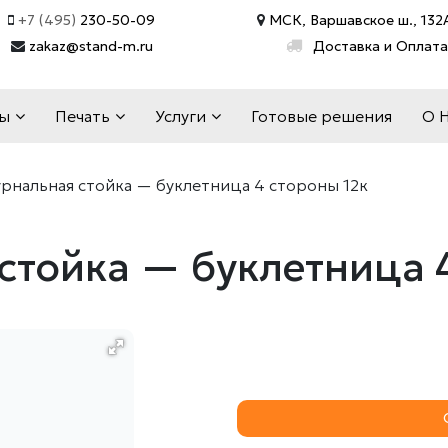
+7 (495)
230-50-09
МСК, Варшавское ш., 132А
zakaz@stand-m.ru
Доставка и Оплата
ды
Печать
Услуги
Готовые решения
О 
рнальная стойка — буклетница 4 стороны 12к
стойка — буклетница 4