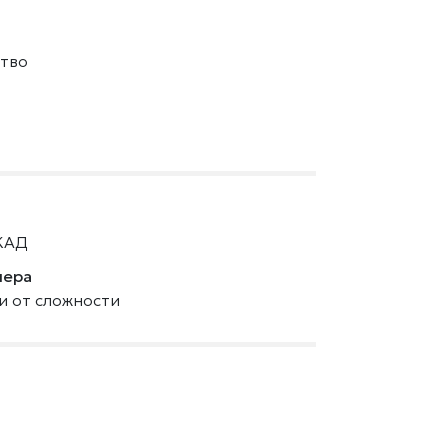
тво
КАД
нера
ти от сложности