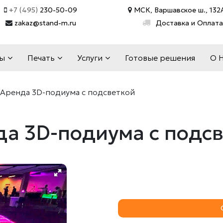
+7 (495)
230-50-09
МСК, Варшавское ш., 132А
zakaz@stand-m.ru
Доставка и Оплата
ды
Печать
Услуги
Готовые решения
О 
Аренда 3D-подиума с подсветкой
а 3D-подиума с подс