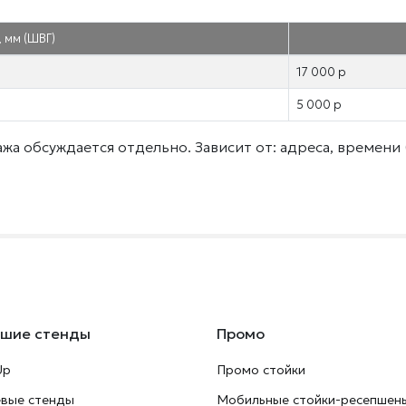
 мм (ШВГ)
17 000 р
5 000 р
а обсуждается отдельно. Зависит от: адреса, времени 
ьшие стенды
Промо
Up
Промо стойки
евые стенды
Мобильные стойки-ресепшен